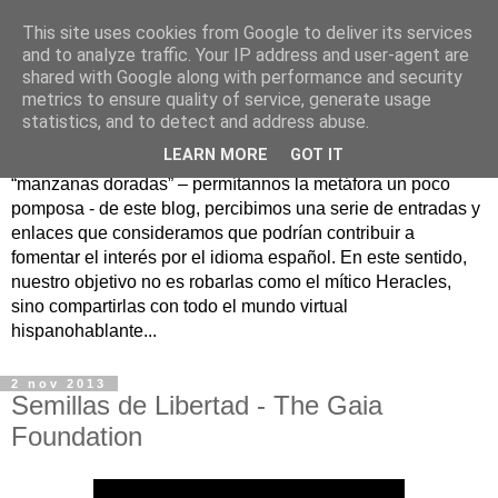
This site uses cookies from Google to deliver its services
Hesperia
and to analyze traffic. Your IP address and user-agent are
shared with Google along with performance and security
metrics to ensure quality of service, generate usage
Según la mitología griega, Hesperia era un maravilloso
statistics, and to detect and address abuse.
jardín en un lejano rincón del Occidente donde se
LEARN MORE
GOT IT
guardaban las famosas manzanas doradas. Como
“manzanas doradas” – permítannos la metáfora un poco
pomposa - de este blog, percibimos una serie de entradas y
enlaces que consideramos que podrían contribuir a
fomentar el interés por el idioma español. En este sentido,
nuestro objetivo no es robarlas como el mítico Heracles,
sino compartirlas con todo el mundo virtual
hispanohablante...
2 nov 2013
Semillas de Libertad - The Gaia
Foundation