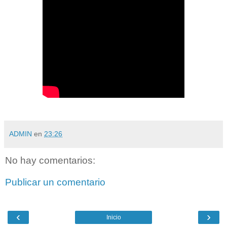
ADMIN
en
23:26
No hay comentarios:
Publicar un comentario
‹
›
Inicio