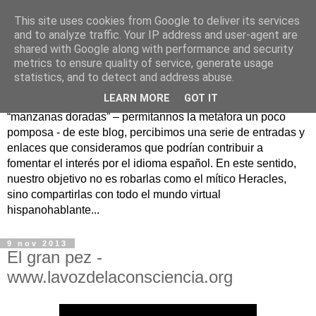
This site uses cookies from Google to deliver its services
Hesperia
and to analyze traffic. Your IP address and user-agent are
shared with Google along with performance and security
metrics to ensure quality of service, generate usage
Según la mitología griega, Hesperia era un maravilloso
statistics, and to detect and address abuse.
jardín en un lejano rincón del Occidente donde se
LEARN MORE
GOT IT
guardaban las famosas manzanas doradas. Como
“manzanas doradas” – permítannos la metáfora un poco
pomposa - de este blog, percibimos una serie de entradas y
enlaces que consideramos que podrían contribuir a
fomentar el interés por el idioma español. En este sentido,
nuestro objetivo no es robarlas como el mítico Heracles,
sino compartirlas con todo el mundo virtual
hispanohablante...
9 nov 2013
El gran pez -
www.lavozdelaconsciencia.org