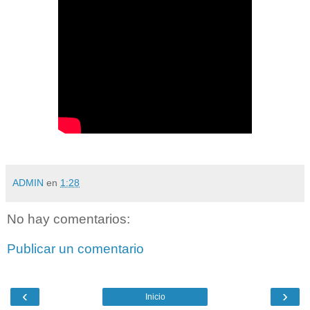
ADMIN
en
1:28
No hay comentarios:
Publicar un comentario
‹
›
Inicio