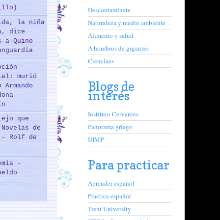
illo)
Descontamínate
Naturaleza y medio ambiente
lda, la niña
a, dice
Alimento y salud
s a Quino -
A hombros de gigantes
anguardia
Cienciaes
oción
ial: murió
Blogs de
o Armando
interés
dona -
ín
Instituto Cervantes
iejo que
Panorama griego
 Novelas de
 - Rolf de
UIMP
Para practicar
emia -
neldo
Aprender español
Practica español
Trent University