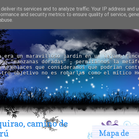
deliver its services and to analyze traffic. Your IP address and 
formance and security metrics to ensure quality of service, gen
abuse.
a era un maravilloso jardín en un lejano rinc
omo “manzanas doradas” – permítannos la metáf
s y enlaces que consideramos que podrían cont
stro objetivo no es robarlas como el mítico H
quirao, camino de
erú
Mapa de