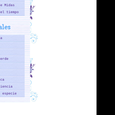
de Midas
del tiempo
les
ga
verde
a
eca
ciencia
a especie