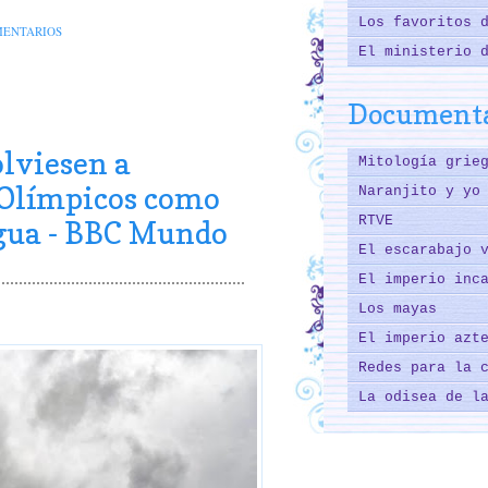
Los favoritos 
MENTARIOS
El ministerio 
Documenta
olviesen a
Mitología grie
s Olímpicos como
Naranjito y yo
RTVE
igua - BBC Mundo
El escarabajo 
El imperio inc
Los mayas
El imperio azt
Redes para la 
La odisea de l