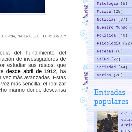
Mitología
(5)
Música
(28)
Noticias
(37)
Nuestro Mundo
Política
(46)
 CIENCIA, NATURALEZA, TECNOLOGÍA Y
Psicología
(22
Recetas
(6)
gedia del hundimiento del
nación de investigadores de
Salud
(22)
or estudiar sus restos, que
Sociedad
(44)
rte
desde abril de 1912
, ha
Varios
(28)
da vez más avanzadas. Estas
ez más sencilla, el realizar
lecho marino donde descansa
Entradas
populares
Sal 
vali
arri
univ