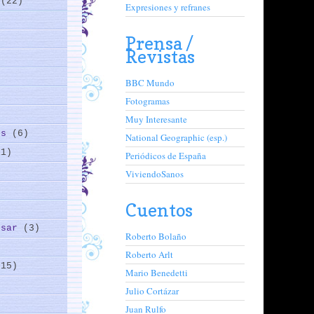
a
(22)
Expresiones y refranes
Prensa /
Revistas
BBC Mundo
Fotogramas
Muy Interesante
os
(6)
National Geographic (esp.)
11)
Periódicos de España
ViviendoSanos
)
Cuentos
nsar
(3)
Roberto Bolaño
Roberto Arlt
(15)
Mario Benedetti
Julio Cortázar
)
Juan Rulfo