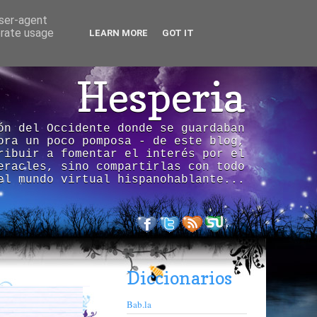
user-agent
erate usage
LEARN MORE
GOT IT
Hesperia
ón del Occidente donde se guardaban
ora un poco pomposa - de este blog,
ribuir a fomentar el interés por el
eracles, sino compartirlas con todo
el mundo virtual hispanohablante...
Diccionarios
Bab.la