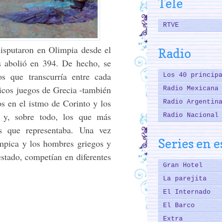
Tele
RTVE
disputaron en Olimpia desde el
Radio
s abolió en 394. De hecho, se
s que transcurría entre cada
Los 40 princip
icos juegos de Grecia -también
Radio Mexicana
os en el istmo de Corinto y los
Radio Argentin
y, sobre todo, los que más
Radio Nacional
is que representaba. Una vez
Series en 
ímpica y los hombres griegos y
estado, competían en diferentes
Gran Hotel
La parejita
El Internado
El Barco
Extra