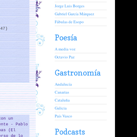
Jorge Luis Borges
Gabriel García Márquez
Fábulas de Esopo
(47)
Poesía
)
A media voz
Octavio Paz
Gastronomía
Andalucía
Canarias
Cataluña
Galicia
País Vasco
con un
ente - Pablo
Podcasts
bas (El
erso de lo