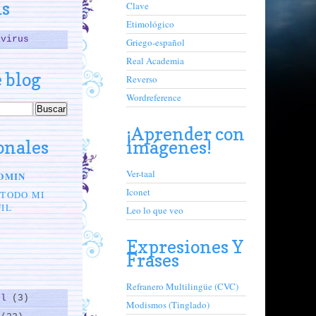
us
Clave
Etimológico
avirus
Griego-español
Real Academia
 blog
Reverso
Wordreference
¡Aprender con
onales
imágenes!
Ver-taal
DMIN
Iconet
 TODO MI
IL
Leo lo que veo
Expresiones Y
Frases
Refranero Multilingüe (CVC)
ol
(3)
Modismos (Tinglado)