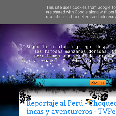
This site uses cookies from Google to 
are shared with Google along with per
statistics, and to detect and address 
Según la mitología griega, Hesperi
las famosas manzanas doradas. C
percibimos una serie de entrada
idioma español. En este sentido, nue
Reportaje al Perú - Choque
incas y aventureros - TVP