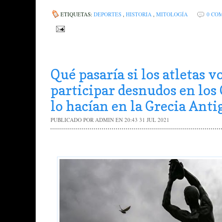
ETIQUETAS:
DEPORTES
,
HISTORIA
,
MITOLOGÍA
0 CO
Qué pasaría si los atletas v
participar desnudos en lo
lo hacían en la Grecia Ant
PUBLICADO POR
ADMIN
EN 20:43
31 JUL 2021