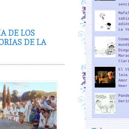
senc
Mafa
sabi
adió
La V
IA DE LOS
Conm
ORIAS DE LA
mund
Dieg
Mara
Clar
El V
leia
Amor
Heer
Pand
Geri