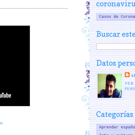
coronavir
Casos de Coron
Buscar este
Datos pers
A
VER
PERF
Categorías
OS
Aprender españ