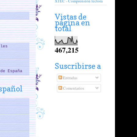
XTEC - Comprensión lectora
Vistas de
página en
total
ales
467,215
a
Suscribirse a
 de España
Entradas
español
Comentarios