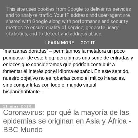
This site uses cookies from Google to deliver its services
Hesperia
and to analyze traffic. Your IP address and user-agent are
shared with Google along with performance and security
metrics to ensure quality of service, generate usage
Según la mitología griega, Hesperia era un maravilloso
statistics, and to detect and address abuse.
jardín en un lejano rincón del Occidente donde se
LEARN MORE
GOT IT
guardaban las famosas manzanas doradas. Como
“manzanas doradas” – permítannos la metáfora un poco
pomposa - de este blog, percibimos una serie de entradas y
enlaces que consideramos que podrían contribuir a
fomentar el interés por el idioma español. En este sentido,
nuestro objetivo no es robarlas como el mítico Heracles,
sino compartirlas con todo el mundo virtual
hispanohablante...
11 mar 2020
Coronavirus: por qué la mayoría de las
epidemias se originan en Asia y África -
BBC Mundo