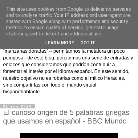
This site uses cookies from Google to deliver its services
Hesperia
and to analyze traffic. Your IP address and user-agent are
shared with Google along with performance and security
metrics to ensure quality of service, generate usage
Según la mitología griega, Hesperia era un maravilloso
statistics, and to detect and address abuse.
jardín en un lejano rincón del Occidente donde se
LEARN MORE
GOT IT
guardaban las famosas manzanas doradas. Como
“manzanas doradas” – permítannos la metáfora un poco
pomposa - de este blog, percibimos una serie de entradas y
enlaces que consideramos que podrían contribuir a
fomentar el interés por el idioma español. En este sentido,
nuestro objetivo no es robarlas como el mítico Heracles,
sino compartirlas con todo el mundo virtual
hispanohablante...
21 ene 2020
El curioso origen de 5 palabras griegas
que usamos en español - BBC Mundo