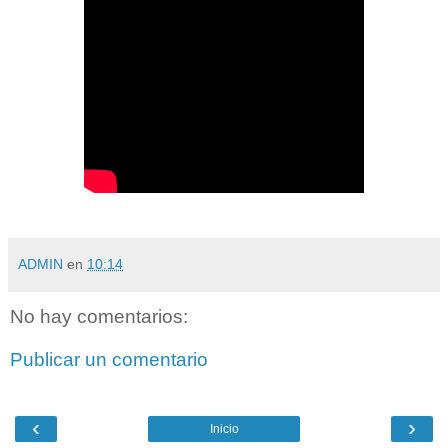
ADMIN
en
10:14
No hay comentarios:
Publicar un comentario
‹
›
Inicio