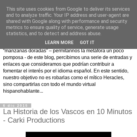
This site uses cookies from Google to deliver its services
Hesperia
and to analyze traffic. Your IP address and user-agent are
shared with Google along with performance and security
metrics to ensure quality of service, generate usage
Según la mitología griega, Hesperia era un maravilloso
statistics, and to detect and address abuse.
jardín en un lejano rincón del Occidente donde se
LEARN MORE
GOT IT
guardaban las famosas manzanas doradas. Como
“manzanas doradas” – permítannos la metáfora un poco
pomposa - de este blog, percibimos una serie de entradas y
enlaces que consideramos que podrían contribuir a
fomentar el interés por el idioma español. En este sentido,
nuestro objetivo no es robarlas como el mítico Heracles,
sino compartirlas con todo el mundo virtual
hispanohablante...
6 dic 2015
La Historia de los Vascos en 10 Minutos
- Carki Productions