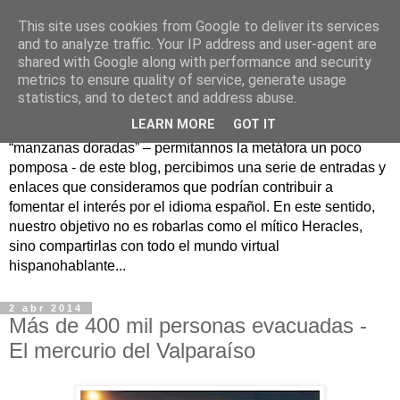
This site uses cookies from Google to deliver its services
Hesperia
and to analyze traffic. Your IP address and user-agent are
shared with Google along with performance and security
metrics to ensure quality of service, generate usage
Según la mitología griega, Hesperia era un maravilloso
statistics, and to detect and address abuse.
jardín en un lejano rincón del Occidente donde se
LEARN MORE
GOT IT
guardaban las famosas manzanas doradas. Como
“manzanas doradas” – permítannos la metáfora un poco
pomposa - de este blog, percibimos una serie de entradas y
enlaces que consideramos que podrían contribuir a
fomentar el interés por el idioma español. En este sentido,
nuestro objetivo no es robarlas como el mítico Heracles,
sino compartirlas con todo el mundo virtual
hispanohablante...
2 abr 2014
Más de 400 mil personas evacuadas -
El mercurio del Valparaíso