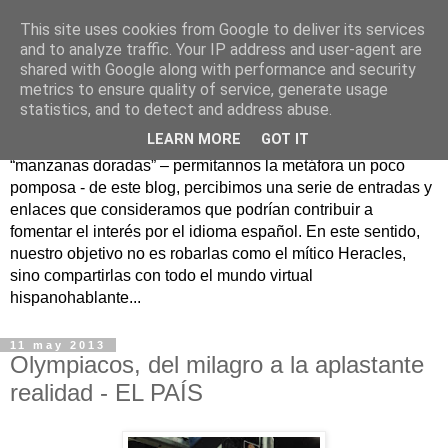
This site uses cookies from Google to deliver its services
Hesperia
and to analyze traffic. Your IP address and user-agent are
shared with Google along with performance and security
metrics to ensure quality of service, generate usage
Según la mitología griega, Hesperia era un maravilloso
statistics, and to detect and address abuse.
jardín en un lejano rincón del Occidente donde se
LEARN MORE
GOT IT
guardaban las famosas manzanas doradas. Como
“manzanas doradas” – permítannos la metáfora un poco
pomposa - de este blog, percibimos una serie de entradas y
enlaces que consideramos que podrían contribuir a
fomentar el interés por el idioma español. En este sentido,
nuestro objetivo no es robarlas como el mítico Heracles,
sino compartirlas con todo el mundo virtual
hispanohablante...
11 may 2013
Olympiacos, del milagro a la aplastante
realidad - EL PAÍS