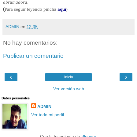
.
abrumadora
(
Para seguir leyendo pincha
aquí
)
ADMIN
en
12:35
No hay comentarios:
Publicar un comentario
‹
›
Inicio
Ver versión web
Datos personales
ADMIN
Ver todo mi perfil
Con la tecnología de
Blogger
.