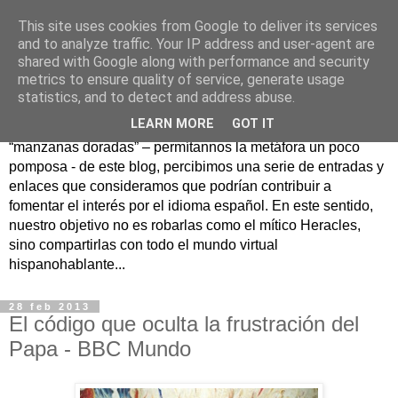
This site uses cookies from Google to deliver its services
Hesperia
and to analyze traffic. Your IP address and user-agent are
shared with Google along with performance and security
metrics to ensure quality of service, generate usage
Según la mitología griega, Hesperia era un maravilloso
statistics, and to detect and address abuse.
jardín en un lejano rincón del Occidente donde se
LEARN MORE
GOT IT
guardaban las famosas manzanas doradas. Como
“manzanas doradas” – permítannos la metáfora un poco
pomposa - de este blog, percibimos una serie de entradas y
enlaces que consideramos que podrían contribuir a
fomentar el interés por el idioma español. En este sentido,
nuestro objetivo no es robarlas como el mítico Heracles,
sino compartirlas con todo el mundo virtual
hispanohablante...
28 feb 2013
El código que oculta la frustración del
Papa - BBC Mundo