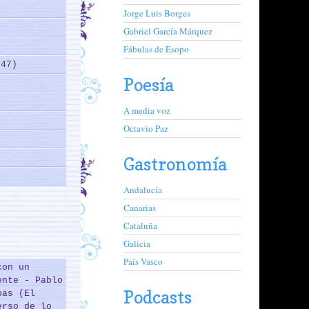
Jorge Luis Borges
Gabriel García Márquez
Fábulas de Esopo
(47)
Poesía
)
A media voz
Octavio Paz
Gastronomía
Andalucía
Canarias
Cataluña
Galicia
País Vasco
con un
ente - Pablo
Podcasts
bas (El
erso de lo