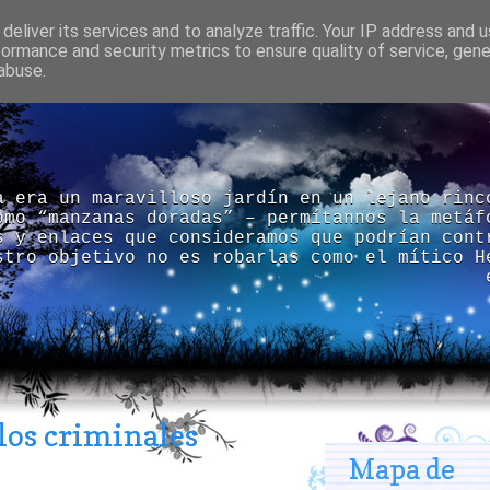
deliver its services and to analyze traffic. Your IP address and 
formance and security metrics to ensure quality of service, gen
abuse.
a era un maravilloso jardín en un lejano rinc
omo “manzanas doradas” – permítannos la metáf
s y enlaces que consideramos que podrían cont
stro objetivo no es robarlas como el mítico H
 los criminales
Mapa de