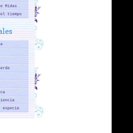
de Midas
del tiempo
les
ga
verde
a
eca
ciencia
a especie