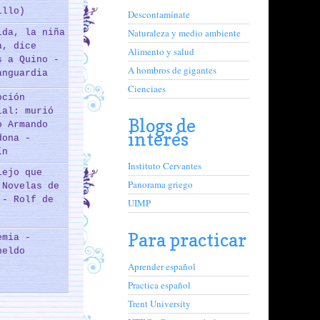
illo)
Descontamínate
Naturaleza y medio ambiente
lda, la niña
a, dice
Alimento y salud
s a Quino -
A hombros de gigantes
anguardia
Cienciaes
oción
ial: murió
Blogs de
o Armando
interés
dona -
ín
Instituto Cervantes
iejo que
Panorama griego
 Novelas de
 - Rolf de
UIMP
Para practicar
emia -
neldo
Aprender español
Practica español
Trent University