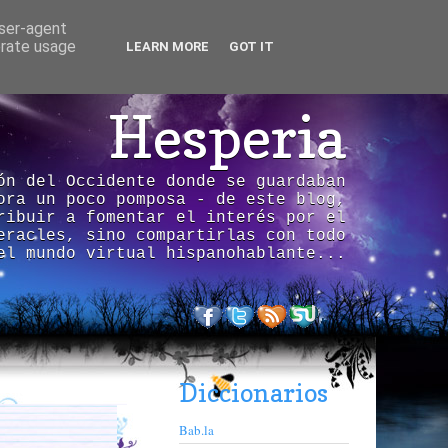
user-agent
erate usage
LEARN MORE
GOT IT
Hesperia
ón del Occidente donde se guardaban
ora un poco pomposa - de este blog,
ribuir a fomentar el interés por el
eracles, sino compartirlas con todo
el mundo virtual hispanohablante...
Diccionarios
Bab.la