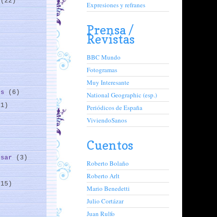
a
(22)
Expresiones y refranes
Prensa /
Revistas
BBC Mundo
Fotogramas
Muy Interesante
os
(6)
National Geographic (esp.)
11)
Periódicos de España
ViviendoSanos
)
Cuentos
nsar
(3)
Roberto Bolaño
Roberto Arlt
(15)
Mario Benedetti
Julio Cortázar
)
Juan Rulfo