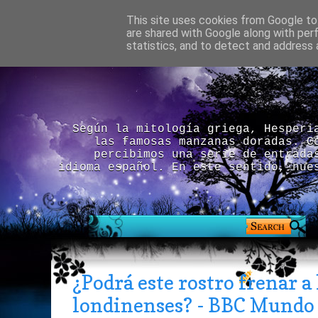
This site uses cookies from Google to 
are shared with Google along with per
statistics, and to detect and address 
Según la mitología griega, Hesperi
las famosas manzanas doradas. C
percibimos una serie de entrada
idioma español. En este sentido, nue
¿Podrá este rostro frenar a
londinenses? - BBC Mundo