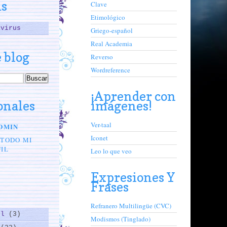
us
Clave
Etimológico
avirus
Griego-español
Real Academia
 blog
Reverso
Wordreference
¡Aprender con
onales
imágenes!
Ver-taal
DMIN
Iconet
 TODO MI
IL
Leo lo que veo
Expresiones Y
Frases
Refranero Multilingüe (CVC)
ol
(3)
Modismos (Tinglado)