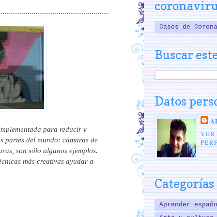
coronavir
Casos de Coron
Buscar este
Datos pers
A
implementada para reducir y
VER
tes partes del mundo: cámaras de
PERF
duras, son sólo algunos ejemplos.
técnicas más creativas ayudar a
Categorías
Aprender españ