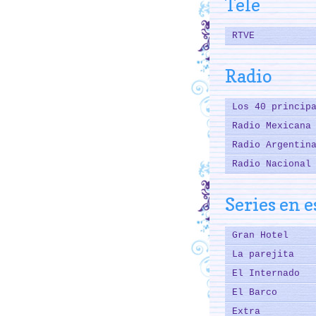
Tele
RTVE
Radio
Los 40 princip
Radio Mexicana
Radio Argentin
Radio Nacional
Series en 
Gran Hotel
La parejita
El Internado
El Barco
Extra