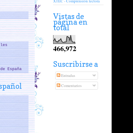
XTEC - Comprensión lectora
Vistas de
página en
total
ales
466,972
a
Suscribirse a
 de España
Entradas
español
Comentarios