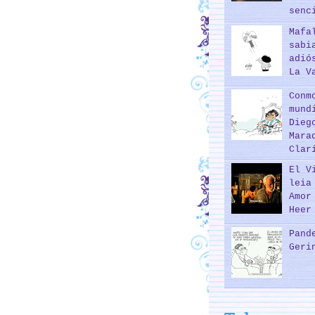
senc
Mafa
sabi
adió
La V
Conm
mund
Dieg
Mara
Clar
El V
leia
Amor
Heer
Pand
Geri