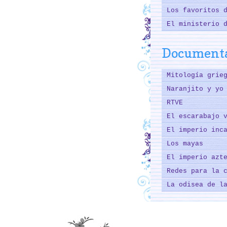
Los favoritos 
El ministerio 
Documenta
Mitología grie
Naranjito y yo
RTVE
El escarabajo 
El imperio inc
Los mayas
El imperio azt
Redes para la 
La odisea de l