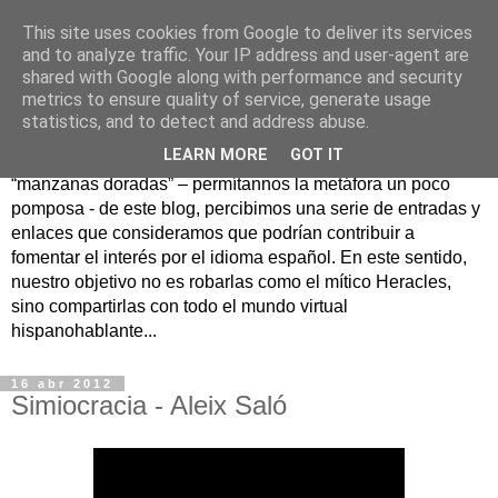
This site uses cookies from Google to deliver its services
Hesperia
and to analyze traffic. Your IP address and user-agent are
shared with Google along with performance and security
metrics to ensure quality of service, generate usage
Según la mitología griega, Hesperia era un maravilloso
statistics, and to detect and address abuse.
jardín en un lejano rincón del Occidente donde se
LEARN MORE
GOT IT
guardaban las famosas manzanas doradas. Como
“manzanas doradas” – permítannos la metáfora un poco
pomposa - de este blog, percibimos una serie de entradas y
enlaces que consideramos que podrían contribuir a
fomentar el interés por el idioma español. En este sentido,
nuestro objetivo no es robarlas como el mítico Heracles,
sino compartirlas con todo el mundo virtual
hispanohablante...
16 abr 2012
Simiocracia - Aleix Saló