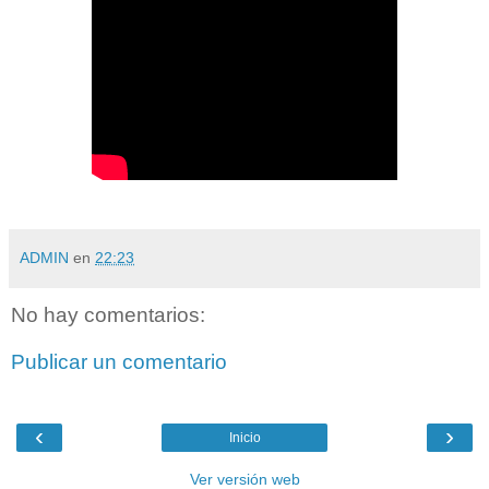
ADMIN
en
22:23
No hay comentarios:
Publicar un comentario
‹
›
Inicio
Ver versión web