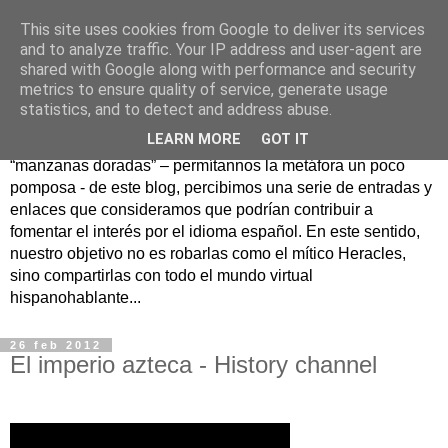
This site uses cookies from Google to deliver its services
Hesperia
and to analyze traffic. Your IP address and user-agent are
shared with Google along with performance and security
metrics to ensure quality of service, generate usage
Según la mitología griega, Hesperia era un maravilloso
statistics, and to detect and address abuse.
jardín en un lejano rincón del Occidente donde se
LEARN MORE
GOT IT
guardaban las famosas manzanas doradas. Como
“manzanas doradas” – permítannos la metáfora un poco
pomposa - de este blog, percibimos una serie de entradas y
enlaces que consideramos que podrían contribuir a
fomentar el interés por el idioma español. En este sentido,
nuestro objetivo no es robarlas como el mítico Heracles,
sino compartirlas con todo el mundo virtual
hispanohablante...
26 feb 2012
El imperio azteca - History channel