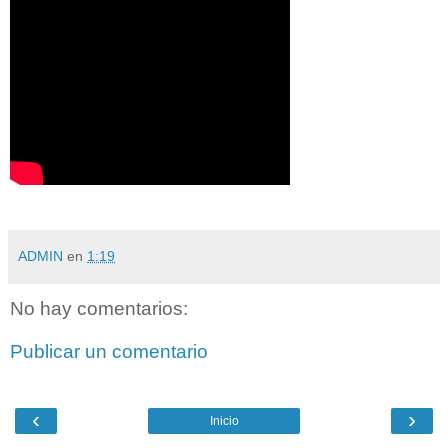
ADMIN
en
1:19
No hay comentarios:
Publicar un comentario
‹
›
Inicio