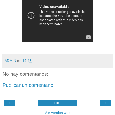
ADMIN
en
19:43
No hay comentarios:
Publicar un comentario
‹
›
Inicio
Ver versión web