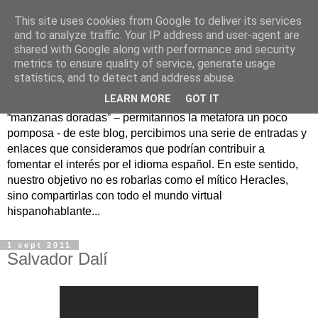
This site uses cookies from Google to deliver its services
Hesperia
and to analyze traffic. Your IP address and user-agent are
shared with Google along with performance and security
metrics to ensure quality of service, generate usage
Según la mitología griega, Hesperia era un maravilloso
statistics, and to detect and address abuse.
jardín en un lejano rincón del Occidente donde se
LEARN MORE
GOT IT
guardaban las famosas manzanas doradas. Como
“manzanas doradas” – permítannos la metáfora un poco
pomposa - de este blog, percibimos una serie de entradas y
enlaces que consideramos que podrían contribuir a
fomentar el interés por el idioma español. En este sentido,
nuestro objetivo no es robarlas como el mítico Heracles,
sino compartirlas con todo el mundo virtual
hispanohablante...
1 sept 2011
Salvador Dalí