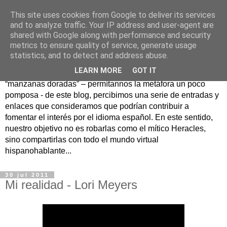
This site uses cookies from Google to deliver its services
Hesperia
and to analyze traffic. Your IP address and user-agent are
shared with Google along with performance and security
metrics to ensure quality of service, generate usage
Según la mitología griega, Hesperia era un maravilloso
statistics, and to detect and address abuse.
jardín en un lejano rincón del Occidente donde se
LEARN MORE
GOT IT
guardaban las famosas manzanas doradas. Como
“manzanas doradas” – permítannos la metáfora un poco
pomposa - de este blog, percibimos una serie de entradas y
enlaces que consideramos que podrían contribuir a
fomentar el interés por el idioma español. En este sentido,
nuestro objetivo no es robarlas como el mítico Heracles,
sino compartirlas con todo el mundo virtual
hispanohablante...
30 jul 2011
Mi realidad - Lori Meyers