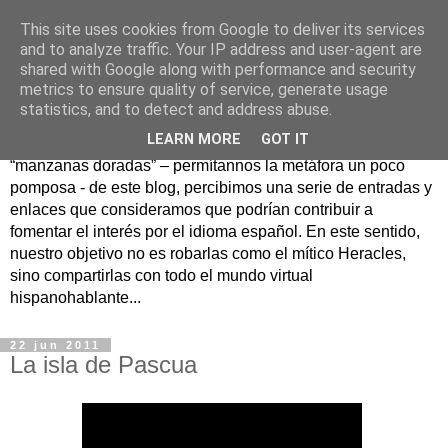
This site uses cookies from Google to deliver its services
Hesperia
and to analyze traffic. Your IP address and user-agent are
shared with Google along with performance and security
metrics to ensure quality of service, generate usage
Según la mitología griega, Hesperia era un maravilloso
statistics, and to detect and address abuse.
jardín en un lejano rincón del Occidente donde se
LEARN MORE
GOT IT
guardaban las famosas manzanas doradas. Como
“manzanas doradas” – permítannos la metáfora un poco
pomposa - de este blog, percibimos una serie de entradas y
enlaces que consideramos que podrían contribuir a
fomentar el interés por el idioma español. En este sentido,
nuestro objetivo no es robarlas como el mítico Heracles,
sino compartirlas con todo el mundo virtual
hispanohablante...
22 jun 2011
La isla de Pascua